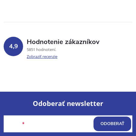
Hodnotenie zákazníkov
4,9
5851 hodnotení
Zobraziť recenzie
Odoberať newsletter
Z
Email
ODOBERAŤ
á