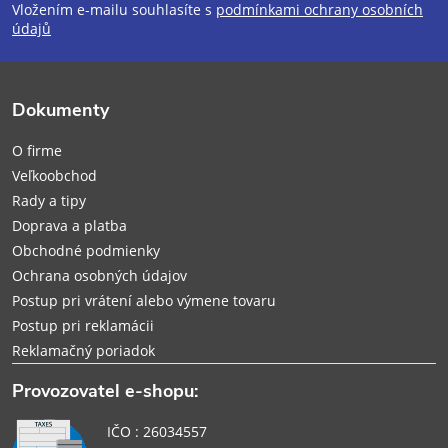
Vložením e-mailu souhlasíte s
podmínkami ochrany osobních
p
údajů
ä
Dokumenty
t
O firme
i
Veľkoobchod
Rady a tipy
e
Doprava a platba
Obchodné podmienky
Ochrana osobných údajov
Postup pri vrátení alebo výmene tovaru
Postup pri reklamácii
Reklamačný poriadok
Provozovatel e-shopu:
IČO : 26034557