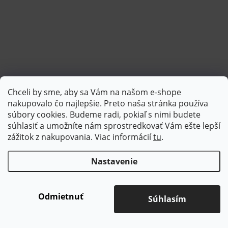
Chceli by sme, aby sa Vám na našom e-shope
Sledovať na Instagrame
nakupovalo čo najlepšie. Preto naša stránka používa
súbory cookies. Budeme radi, pokiaľ s nimi budete
súhlasiť a umožníte nám sprostredkovať Vám ešte lepší
PlatimPak
zážitok z nakupovania. Viac informácií
tu
.
Nastavenie
Copyright 2026
Brotex | Kvalitný bytový textil
. Všetky práva
vyhradené.
Upraviť nastavenie cookies
Odmietnuť
Súhlasím
Vytvoril Shoptet