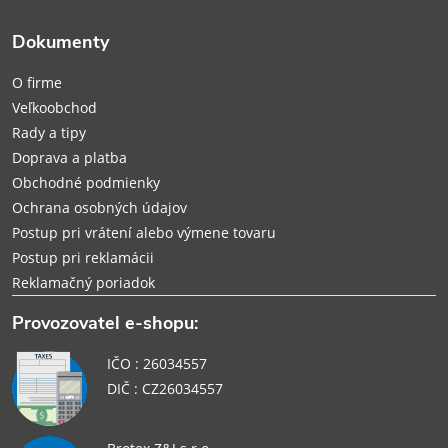
ä
Dokumenty
t
O firme
i
Veľkoobchod
Rady a tipy
e
Doprava a platba
Obchodné podmienky
Ochrana osobných údajov
Postup pri vrátení alebo výmene tovaru
Postup pri reklamácii
Reklamačný poriadok
Provozovatel e-shopu:
IČO : 26034557
DIČ : CZ26034557