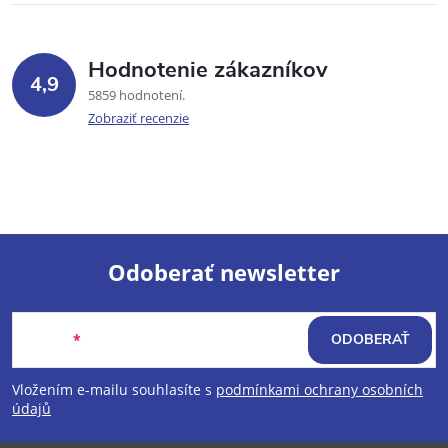
Hodnotenie zákazníkov
4,9
5859 hodnotení
Zobraziť recenzie
Odoberať newsletter
Z
Email
ODOBERAŤ
á
Vložením e-mailu souhlasíte s
podmínkami ochrany osobních
p
údajů