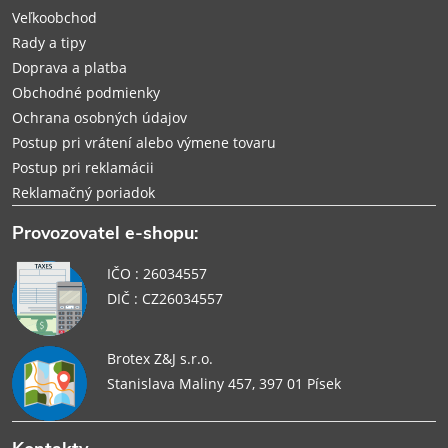
i
Veľkoobchod
Rady a tipy
e
Doprava a platba
Obchodné podmienky
Ochrana osobných údajov
Postup pri vrátení alebo výmene tovaru
Postup pri reklamácii
Reklamačný poriadok
Provozovatel e-shopu:
IČO : 26034557
DIČ : CZ26034557
Brotex Z&J s.r.o.
Stanislava Maliny 457, 397 01 Písek