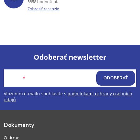
5858 hodnotení
Zobraziť recenzie
Odoberať newsletter
Z
Email
ODOBERAŤ
á
Vložením e-mailu souhlasíte s
podmínkami ochrany osobních
p
údajů
ä
Dokumenty
t
O firme