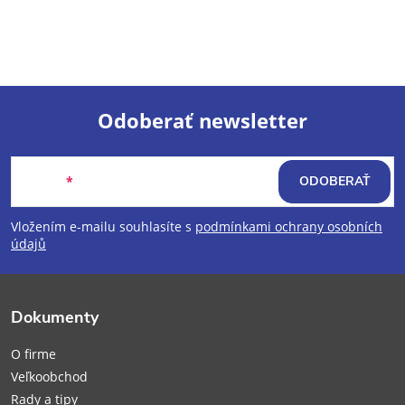
Odoberať newsletter
Z
Email
ODOBERAŤ
á
Vložením e-mailu souhlasíte s
podmínkami ochrany osobních
p
údajů
ä
Dokumenty
t
O firme
i
Veľkoobchod
Rady a tipy