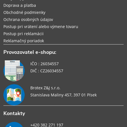
e
Doprava a platba
Obchodné podmienky
Ochrana osobných údajov
Postup pri vrátení alebo výmene tovaru
Postup pri reklamácii
Reklamačný poriadok
Provozovatel e-shopu:
IČO : 26034557
DIČ : CZ26034557
Brotex Z&J s.r.o.
Stanislava Maliny 457, 397 01 Písek
Kontakty
+420 382 271 197