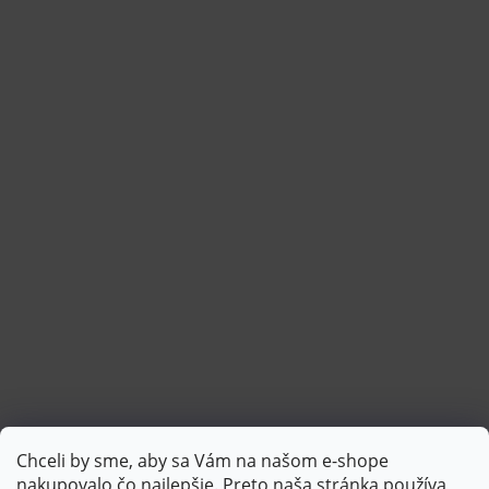
Chceli by sme, aby sa Vám na našom e-shope
Sledovať na Instagrame
nakupovalo čo najlepšie. Preto naša stránka používa