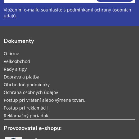
á
Vložením e-mailu souhlasíte s
podmínkami ochrany osobních
p
údajů
ä
Dokumenty
t
O firme
i
Veľkoobchod
Rady a tipy
e
Doprava a platba
Obchodné podmienky
Ochrana osobných údajov
Postup pri vrátení alebo výmene tovaru
Postup pri reklamácii
Reklamačný poriadok
Provozovatel e-shopu: