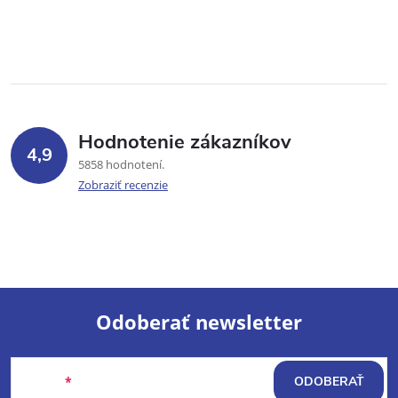
Hodnotenie zákazníkov
4,9
5858 hodnotení
Zobraziť recenzie
Odoberať newsletter
Z
Email
ODOBERAŤ