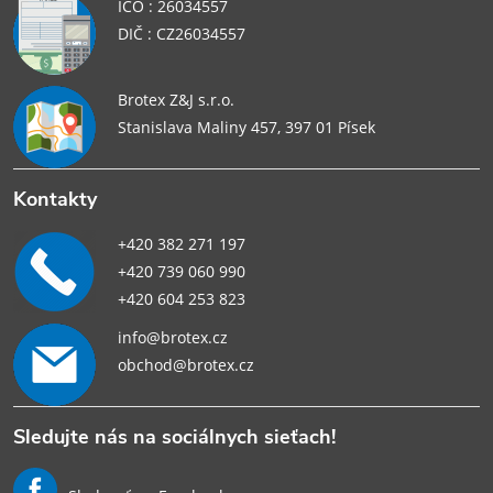
IČO : 26034557
DIČ : CZ26034557
Brotex Z&J s.r.o.
Stanislava Maliny 457, 397 01 Písek
Kontakty
+420 382 271 197
+420 739 060 990
+420 604 253 823
info@brotex.cz
obchod@brotex.cz
Sledujte nás na sociálnych sieťach!