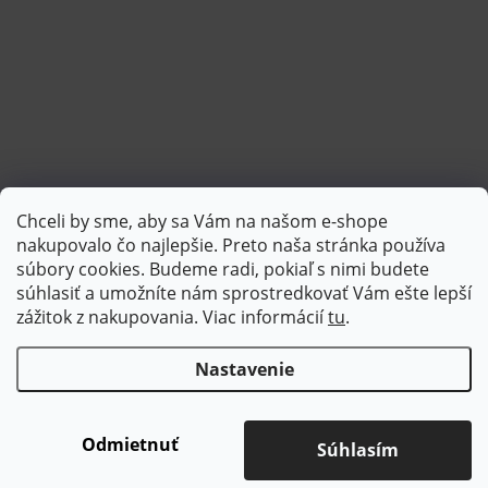
Chceli by sme, aby sa Vám na našom e-shope
Sledovať na Instagrame
nakupovalo čo najlepšie. Preto naša stránka používa
súbory cookies. Budeme radi, pokiaľ s nimi budete
súhlasiť a umožníte nám sprostredkovať Vám ešte lepší
PlatimPak
zážitok z nakupovania. Viac informácií
tu
.
Nastavenie
Copyright 2026
Brotex | Kvalitný bytový textil
. Všetky práva
vyhradené.
Upraviť nastavenie cookies
Odmietnuť
Súhlasím
Vytvoril Shoptet