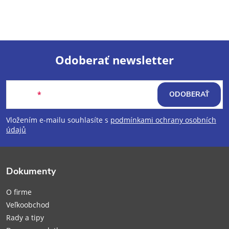
Odoberať newsletter
Z
Email
ODOBERAŤ
á
Vložením e-mailu souhlasíte s
podmínkami ochrany osobních
p
údajů
ä
Dokumenty
t
O firme
i
Veľkoobchod
Rady a tipy