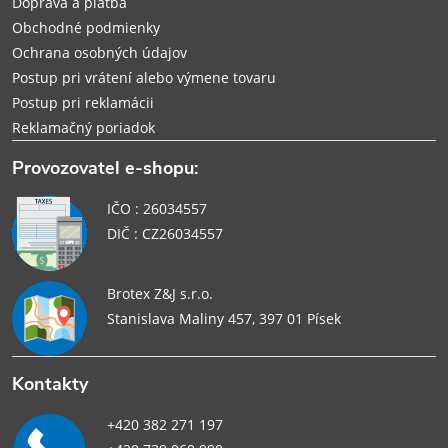
e
Doprava a platba
Obchodné podmienky
Ochrana osobných údajov
Postup pri vrátení alebo výmene tovaru
Postup pri reklamácii
Reklamačný poriadok
Provozovatel e-shopu:
IČO : 26034557
DIČ : CZ26034557
Brotex Z&J s.r.o.
Stanislava Maliny 457, 397 01 Písek
Kontakty
+420 382 271 197