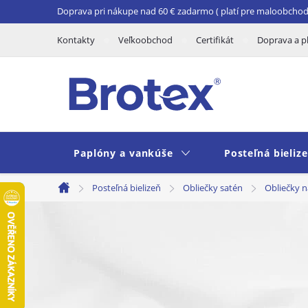
Prejsť
Doprava pri nákupe nad 60 € zadarmo ( platí pre maloobchod 
na
Kontakty
Veľkoobchod
Certifikát
Doprava a p
obsah
Paplóny a vankúše
Posteľná bieliz
Posteľná bielizeň
Obliečky satén
Obliečky 
Domov