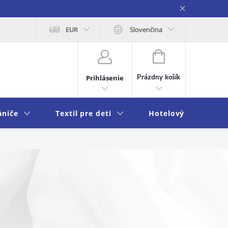
na osobných údajov
EUR
Moja objednávka
Slovenčina
NÁKUPNÝ
KOŠÍK
Prázdny košík
Prihlásenie
ániče
Textil pre deti
Hotelový textil