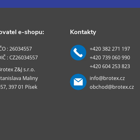
vatel e-shopu:
Kontakty
ČO : 26034557
+420 382 271 197
DIČ : CZ26034557
+420 739 060 990
+420 604 253 823
rotex Z&J s.r.o.
tanislava Maliny
info@brotex.cz
57, 397 01 Písek
obchod@brotex.cz