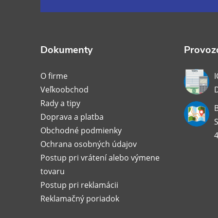
á
p
ä
Dokumenty
Provozo
t
O firme
I
Veľkoobchod
i
Rady a tipy
B
Doprava a platba
e
S
Obchodné podmienky
4
Ochrana osobných údajov
Postup pri vrátení alebo výmene
tovaru
Postup pri reklamácii
Reklamačný poriadok