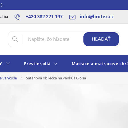
).
+420 382 271 197
info@brotex.cz
latba SK
Blog
Rady a tipy
Obchodné podmienky
Ochra
HĽADAŤ
eň
Prestieradlá
Matrace a matracové chr
na vankúše
Saténová obliečka na vankúš Gloria