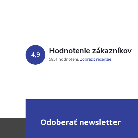
Hodnotenie zákazníkov
4,9
5851 hodnotení
Zobraziť recenzie
Z
Odoberať newsletter