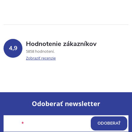
Hodnotenie zákazníkov
4,9
5858 hodnotení
Zobraziť recenzie
Odoberať newsletter
Z
Email
ODOBERAŤ
á