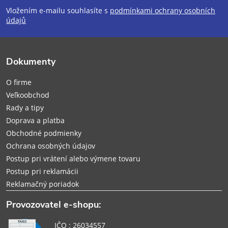
Vložením e-mailu souhlasíte s
podmínkami ochrany osobních
p
údajů
ä
Dokumenty
t
O firme
i
Veľkoobchod
Rady a tipy
e
Doprava a platba
Obchodné podmienky
Ochrana osobných údajov
Postup pri vrátení alebo výmene tovaru
Postup pri reklamácii
Reklamačný poriadok
Provozovatel e-shopu:
IČO : 26034557