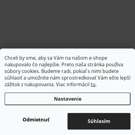
Chceli by sme, aby sa Vám na našom e-shope
Sledovať na Instagrame
nakupovalo čo najlepšie. Preto naša stránka používa
súbory cookies. Budeme radi, pokiaľ s nimi budete
súhlasiť a umožníte nám sprostredkovať Vám ešte lepší
PlatimPak
zážitok z nakupovania. Viac informácií
tu
.
Nastavenie
Copyright 2026
Brotex | Kvalitný bytový textil
. Všetky práva
vyhradené.
Upraviť nastavenie cookies
Odmietnuť
Súhlasím
Vytvoril Shoptet