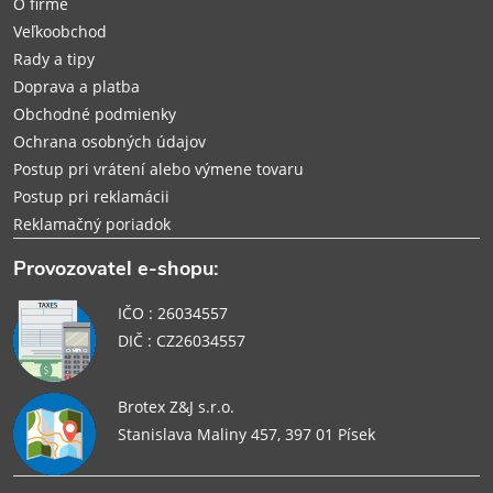
O firme
i
Veľkoobchod
Rady a tipy
e
Doprava a platba
Obchodné podmienky
Ochrana osobných údajov
Postup pri vrátení alebo výmene tovaru
Postup pri reklamácii
Reklamačný poriadok
Provozovatel e-shopu:
IČO : 26034557
DIČ : CZ26034557
Brotex Z&J s.r.o.
Stanislava Maliny 457, 397 01 Písek