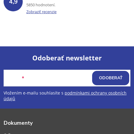
4,9
5850 hodnotení
Zobraziť recenzie
Odoberať newsletter
Z
Email
ODOBERAŤ
á
Vložením e-mailu souhlasíte s
podmínkami ochrany osobních
p
údajů
ä
Dokumenty
t