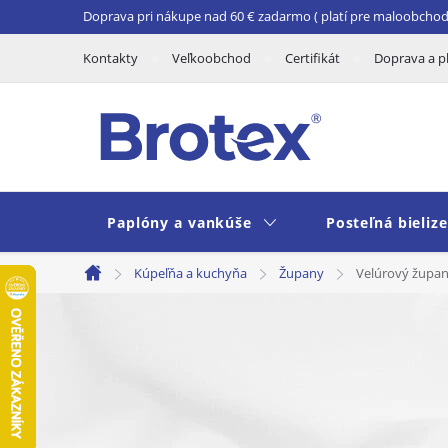
Prejsť
Doprava pri nákupe nad 60 € zadarmo ( platí pre maloobchod 
na
Kontakty
Veľkoobchod
Certifikát
Doprava a p
obsah
Paplóny a vankúše
Posteľná bieliz
Kúpeľňa a kuchyňa
Župany
Velúrový župan
Domov