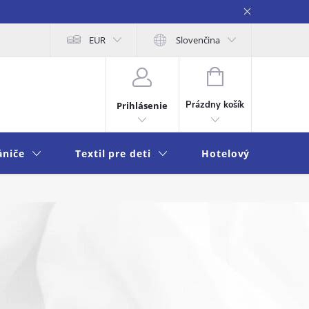
na osobných údajov
EUR
Moja objednávka
Slovenčina
NÁKUPNÝ
KOŠÍK
Prázdny košík
Prihlásenie
ániče
Textil pre deti
Hotelový textil