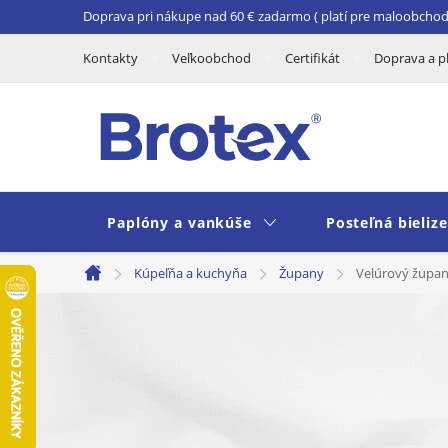
Prejsť
Doprava pri nákupe nad 60 € zadarmo ( platí pre maloobchod 
na
Kontakty
Veľkoobchod
Certifikát
Doprava a p
obsah
Paplóny a vankúše
Posteľná bieliz
Kúpeľňa a kuchyňa
Župany
Velúrový župan
Domov