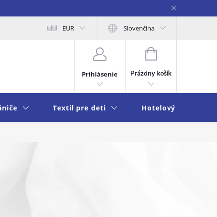
na osobných údajov
EUR
Moja objednávka
Slovenčina
NÁKUPNÝ
KOŠÍK
Prázdny košík
Prihlásenie
ániče
Textil pre deti
Hotelový textil