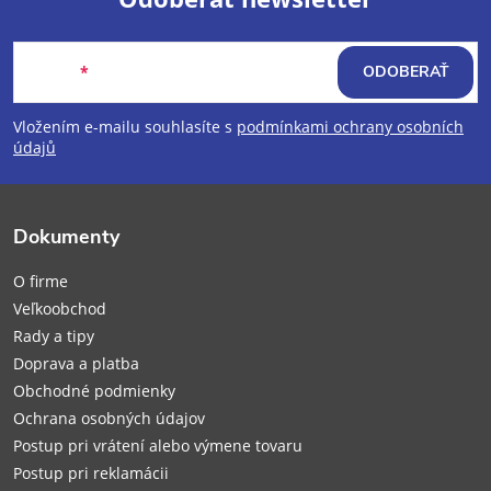
Z
Email
ODOBERAŤ
á
Vložením e-mailu souhlasíte s
podmínkami ochrany osobních
p
údajů
ä
Dokumenty
t
O firme
i
Veľkoobchod
Rady a tipy
e
Doprava a platba
Obchodné podmienky
Ochrana osobných údajov
Postup pri vrátení alebo výmene tovaru
Postup pri reklamácii