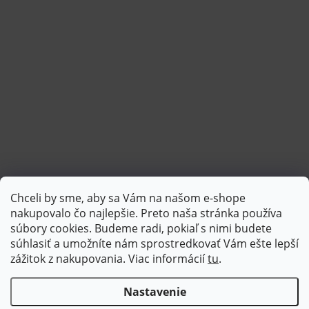
Chceli by sme, aby sa Vám na našom e-shope
Sledovať na Instagrame
nakupovalo čo najlepšie. Preto naša stránka používa
súbory cookies. Budeme radi, pokiaľ s nimi budete
súhlasiť a umožníte nám sprostredkovať Vám ešte lepší
PlatimPak
zážitok z nakupovania. Viac informácií
tu
.
Nastavenie