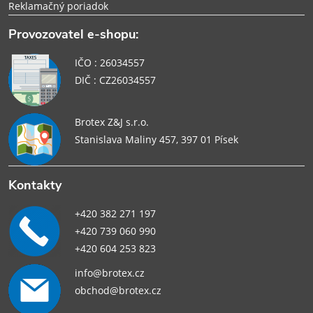
Reklamačný poriadok
Provozovatel e-shopu:
IČO : 26034557
DIČ : CZ26034557
Brotex Z&J s.r.o.
Stanislava Maliny 457, 397 01 Písek
Kontakty
+420 382 271 197
+420 739 060 990
+420 604 253 823
info@brotex.cz
obchod@brotex.cz