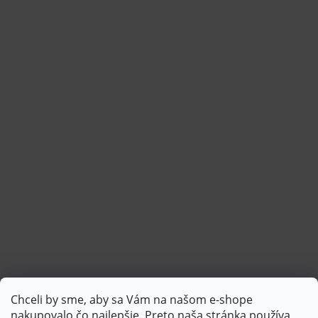
Chceli by sme, aby sa Vám na našom e-shope
Sledovať na Instagrame
nakupovalo čo najlepšie. Preto naša stránka používa