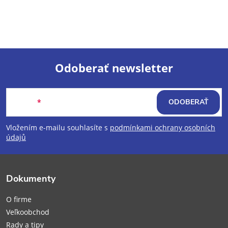
Odoberať newsletter
Z
Email
ODOBERAŤ
á
Vložením e-mailu souhlasíte s
podmínkami ochrany osobních
p
údajů
ä
Dokumenty
t
O firme
i
Veľkoobchod
Rady a tipy