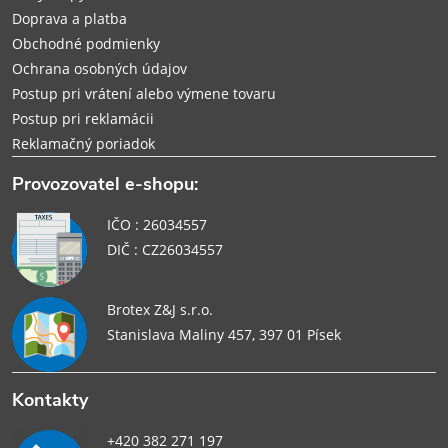
e
Doprava a platba
Obchodné podmienky
Ochrana osobných údajov
Postup pri vrátení alebo výmene tovaru
Postup pri reklamácii
Reklamačný poriadok
Provozovatel e-shopu:
IČO : 26034557
DIČ : CZ26034557
Brotex Z&J s.r.o.
Stanislava Maliny 457, 397 01 Písek
Kontakty
+420 382 271 197