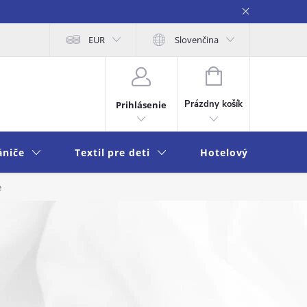
na osobných údajov
EUR
Moja objednávka
Slovenčina
NÁKUPNÝ
KOŠÍK
Prázdny košík
Prihlásenie
ániče
Textil pre deti
Hotelový textil
e