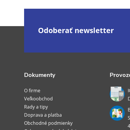
Z
Odoberať newsletter
á
p
ä
Dokumenty
Provozo
t
O firme
I
Veľkoobchod
i
Rady a tipy
B
Doprava a platba
e
S
Obchodné podmienky
4