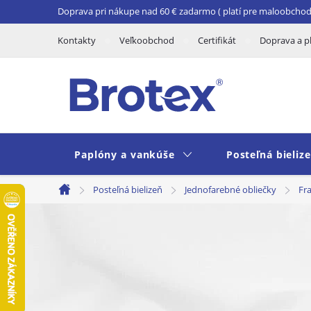
Prejsť
Doprava pri nákupe nad 60 € zadarmo ( platí pre maloobchod 
na
Kontakty
Veľkoobchod
Certifikát
Doprava a p
obsah
Paplóny a vankúše
Posteľná bieliz
Posteľná bielizeň
Jednofarebné obliečky
Fr
Domov