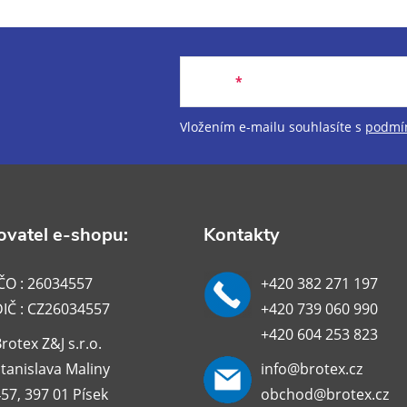
Email
Vložením e-mailu souhlasíte s
podmín
vatel e-shopu:
Kontakty
ČO : 26034557
+420 382 271 197
DIČ : CZ26034557
+420 739 060 990
+420 604 253 823
rotex Z&J s.r.o.
tanislava Maliny
info@brotex.cz
57, 397 01 Písek
obchod@brotex.cz