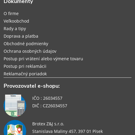
Dokumenty
t
O firme
i
Veľkoobchod
Rady a tipy
e
Doprava a platba
Obchodné podmienky
Ochrana osobných údajov
Postup pri vrátení alebo výmene tovaru
Postup pri reklamácii
Reklamačný poriadok
Provozovatel e-shopu:
IČO : 26034557
DIČ : CZ26034557
Brotex Z&J s.r.o.
Stanislava Maliny 457, 397 01 Písek