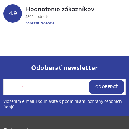
Hodnotenie zákazníkov
4,9
5862 hodnotení
Zobraziť recenzie
Odoberať newsletter
Z
Email
ODOBERAŤ
á
Vložením e-mailu souhlasíte s
podmínkami ochrany osobních
p
údajů
ä