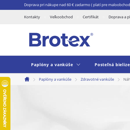
Prejsť
Doprava pri nákupe nad 60 € zadarmo ( platí pre maloobchod 
na
Kontakty
Veľkoobchod
Certifikát
Doprava a p
obsah
Paplóny a vankúše
Posteľná bieliz
Paplóny a vankúše
Zdravotné vankúše
Náh
Domov