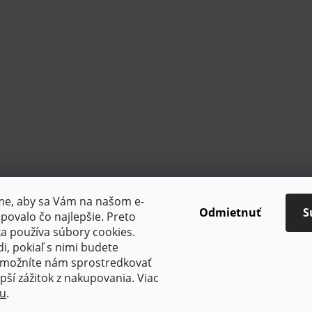
sme, aby sa Vám na našom e-
Odmietnuť
S
ovalo čo najlepšie. Preto
a používa súbory cookies.
, pokiaľ s nimi budete
 umožníte nám sprostredkovať
PlatimPak
pší zážitok z nakupovania. Viac
tu
.