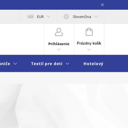
na osobných údajov
EUR
Moja objednávka
Slovenčina
NÁKUPNÝ
KOŠÍK
Prázdny košík
Prihlásenie
ániče
Textil pre deti
Hotelový textil