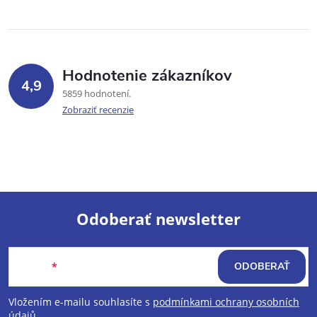
Hodnotenie zákazníkov
4,9
5859 hodnotení
Zobraziť recenzie
Odoberať newsletter
Z
Email
ODOBERAŤ
á
Vložením e-mailu souhlasíte s
podmínkami ochrany osobních
údajů