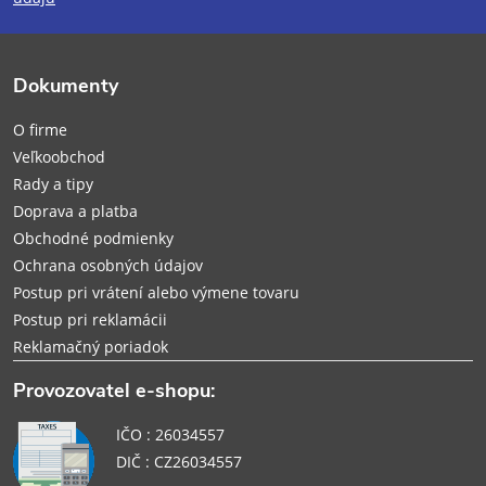
p
ä
Dokumenty
t
O firme
i
Veľkoobchod
Rady a tipy
e
Doprava a platba
Obchodné podmienky
Ochrana osobných údajov
Postup pri vrátení alebo výmene tovaru
Postup pri reklamácii
Reklamačný poriadok
Provozovatel e-shopu:
IČO : 26034557
DIČ : CZ26034557