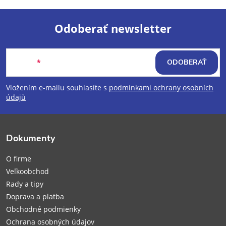
Odoberať newsletter
Z
Email
ODOBERAŤ
á
Vložením e-mailu souhlasíte s
podmínkami ochrany osobních
p
údajů
ä
Dokumenty
t
O firme
i
Veľkoobchod
Rady a tipy
e
Doprava a platba
Obchodné podmienky
Ochrana osobných údajov