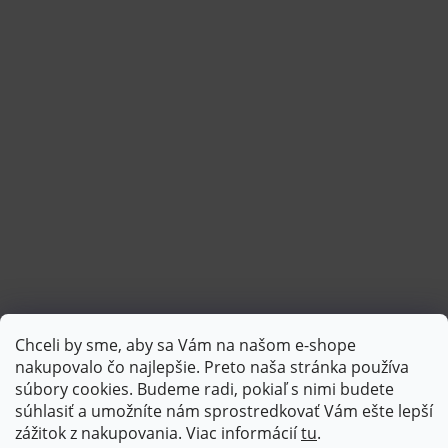
Chceli by sme, aby sa Vám na našom e-shope
Sledovať na Instagrame
nakupovalo čo najlepšie. Preto naša stránka používa
súbory cookies. Budeme radi, pokiaľ s nimi budete
súhlasiť a umožníte nám sprostredkovať Vám ešte lepší
PlatimPak
zážitok z nakupovania. Viac informácií
tu
.