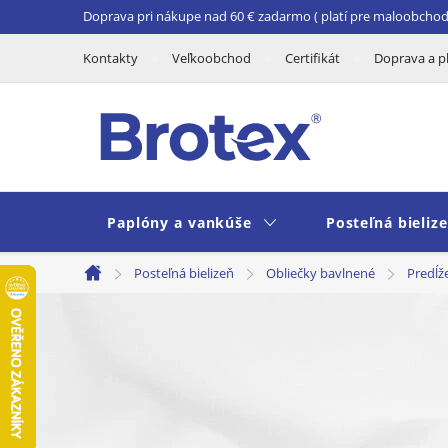
Prejsť
Doprava pri nákupe nad 60 € zadarmo ( platí pre maloobchod 
na
Kontakty
Veľkoobchod
Certifikát
Doprava a p
obsah
Paplóny a vankúše
Posteľná bieliz
Posteľná bielizeň
Obliečky bavlnené
Predĺž
Domov