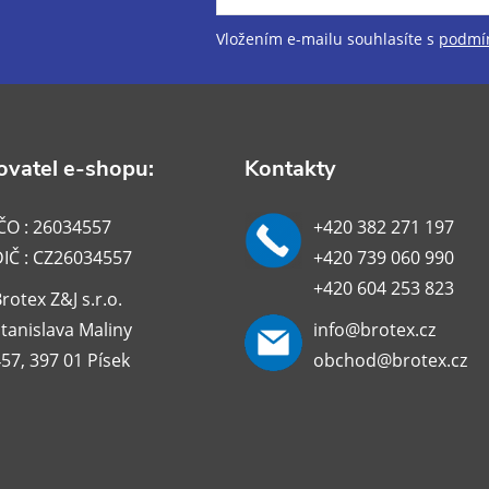
Vložením e-mailu souhlasíte s
podmín
vatel e-shopu:
Kontakty
ČO : 26034557
+420 382 271 197
DIČ : CZ26034557
+420 739 060 990
+420 604 253 823
rotex Z&J s.r.o.
tanislava Maliny
info@brotex.cz
57, 397 01 Písek
obchod@brotex.cz