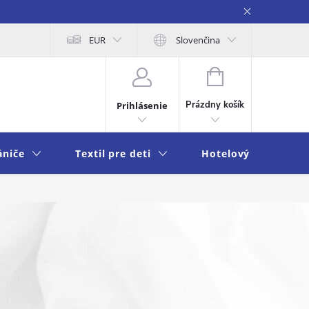
na osobných údajov
EUR
Moja objednávka
Slovenčina
NÁKUPNÝ
KOŠÍK
Prázdny košík
Prihlásenie
ániče
Textil pre deti
Hotelový textil