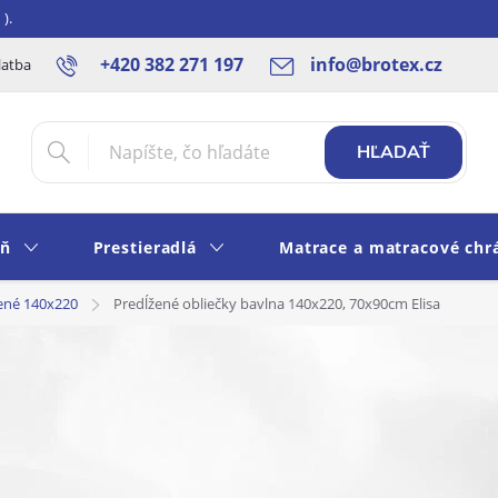
).
+420 382 271 197
info@brotex.cz
latba SK
Blog
Rady a tipy
Obchodné podmienky
Ochra
HĽADAŤ
eň
Prestieradlá
Matrace a matracové chr
ené 140x220
Predĺžené obliečky bavlna 140x220, 70x90cm Elisa