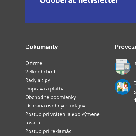
Z
Odoberať newsletter
á
p
ä
Dokumenty
Provozo
t
O firme
I
Veľkoobchod
i
Rady a tipy
B
Doprava a platba
e
S
Obchodné podmienky
4
Ochrana osobných údajov
Postup pri vrátení alebo výmene
tovaru
Postup pri reklamácii