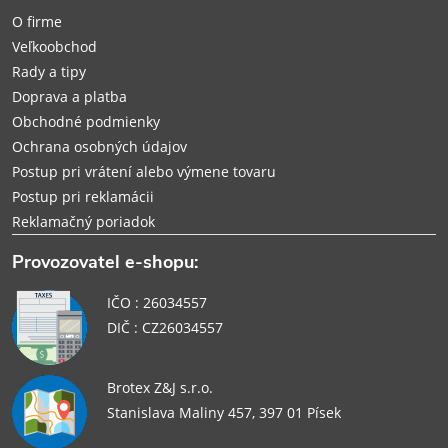
t
O firme
i
Veľkoobchod
Rady a tipy
e
Doprava a platba
Obchodné podmienky
Ochrana osobných údajov
Postup pri vrátení alebo výmene tovaru
Postup pri reklamácii
Reklamačný poriadok
Provozovatel e-shopu:
IČO : 26034557
DIČ : CZ26034557
Brotex Z&J s.r.o.
Stanislava Maliny 457, 397 01 Písek