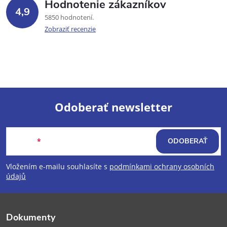
Hodnotenie zákazníkov
4,9
5850 hodnotení
Zobraziť recenzie
Odoberať newsletter
Z
Email
ODOBERAŤ
á
Vložením e-mailu souhlasíte s
podmínkami ochrany osobních
p
údajů
ä
Dokumenty