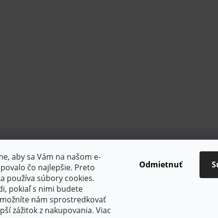
sme, aby sa Vám na našom e-
Odmietnuť
S
ovalo čo najlepšie. Preto
a používa súbory cookies.
, pokiaľ s nimi budete
 umožníte nám sprostredkovať
PlatimPak
pší zážitok z nakupovania. Viac