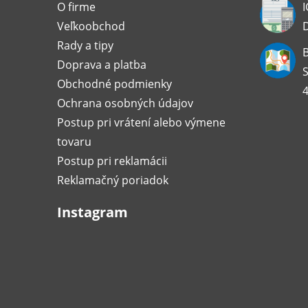
t
O firme
I
Veľkoobchod
i
Rady a tipy
B
Doprava a platba
e
S
Obchodné podmienky
4
Ochrana osobných údajov
Postup pri vrátení alebo výmene
tovaru
Postup pri reklamácii
Reklamačný poriadok
Instagram