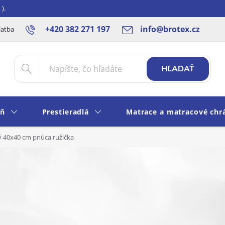
).
+420 382 271 197
info@brotex.cz
latba SK
Blog
Rady a tipy
Obchodné podmienky
Ochra
HĽADAŤ
eň
Prestieradlá
Matrace a matracové chr
ý 40x40 cm pnúca ružička