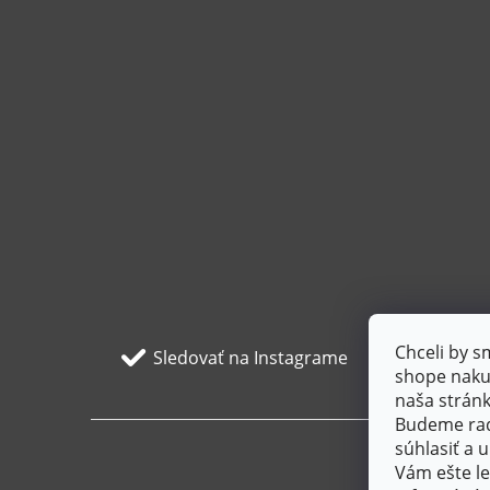
Chceli by 
Sledovať na Instagrame
shope nakup
naša stránk
Budeme radi
súhlasiť a
Vám ešte le