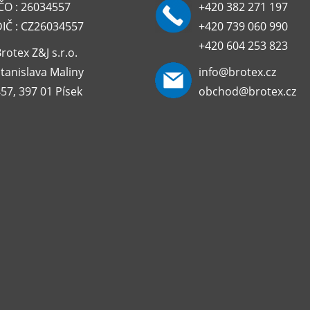
ČO : 26034557
+420 382 271 197
DIČ : CZ26034557
+420 739 060 990
+420 604 253 823
rotex Z&J s.r.o.
tanislava Maliny
info@brotex.cz
57, 397 01 Písek
obchod@brotex.cz