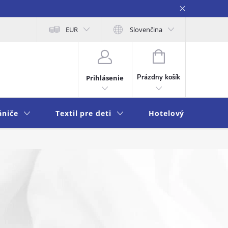
na osobných údajov
EUR
Moja objednávka
Slovenčina
NÁKUPNÝ
KOŠÍK
Prázdny košík
Prihlásenie
ániče
Textil pre deti
Hotelový textil