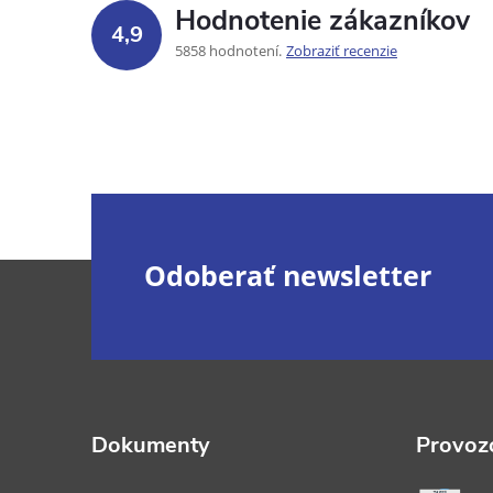
Hodnotenie zákazníkov
4,9
5858 hodnotení
Zobraziť recenzie
Z
Odoberať newsletter
á
p
ä
Dokumenty
Provozo