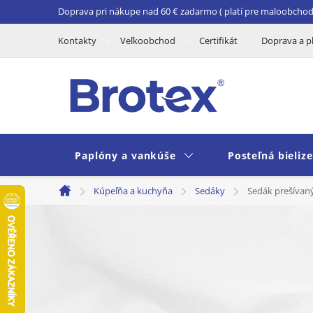
Prejsť
Doprava pri nákupe nad 60 € zadarmo ( platí pre maloobchod 
na
Kontakty
Veľkoobchod
Certifikát
Doprava a p
obsah
Paplóny a vankúše
Posteľná bieliz
Kúpeľňa a kuchyňa
Sedáky
Sedák prešívan
Domov