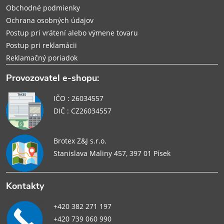
e
Obchodné podmienky
Ochrana osobných údajov
Postup pri vrátení alebo výmene tovaru
Postup pri reklamácii
Reklamačný poriadok
Provozovatel e-shopu:
IČO : 26034557
DIČ : CZ26034557
Brotex Z&J s.r.o.
Stanislava Maliny 457, 397 01 Písek
Kontakty
+420 382 271 197
+420 739 060 990