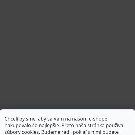
Chceli by sme, aby sa Vám na našom e-shope
Sledovať na Instagrame
nakupovalo čo najlepšie. Preto naša stránka používa
súbory cookies. Budeme radi, pokiaľ s nimi budete