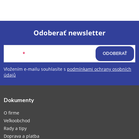
Odoberať newsletter
Z
Email
ODOBERAŤ
á
Vložením e-mailu souhlasíte s
podmínkami ochrany osobních
p
údajů
ä
Dokumenty
t
O firme
i
Veľkoobchod
Rady a tipy
Doprava a platba