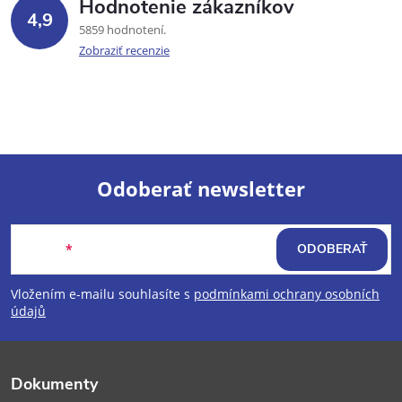
Hodnotenie zákazníkov
4,9
5859 hodnotení
Zobraziť recenzie
Odoberať newsletter
Z
Email
ODOBERAŤ
á
Vložením e-mailu souhlasíte s
podmínkami ochrany osobních
p
údajů
ä
Dokumenty