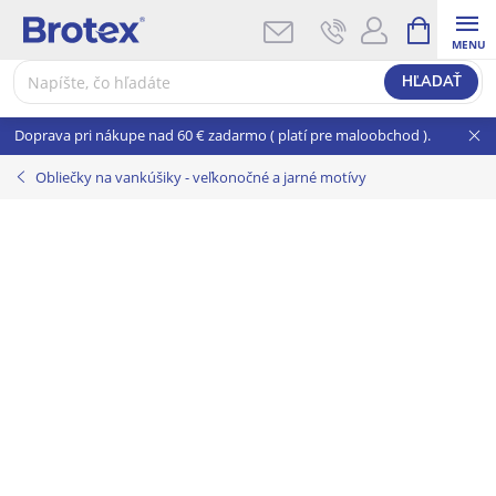
Prejsť
NÁKUPNÝ
KOŠÍK
na
obsah
HĽADAŤ
Doprava pri nákupe nad 60 € zadarmo ( platí pre maloobchod ).
Obliečky na vankúšiky - veľkonočné a jarné motívy