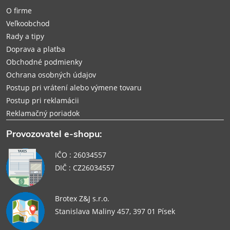
t
O firme
i
Veľkoobchod
Rady a tipy
e
Doprava a platba
Obchodné podmienky
Ochrana osobných údajov
Postup pri vrátení alebo výmene tovaru
Postup pri reklamácii
Reklamačný poriadok
Provozovatel e-shopu:
IČO : 26034557
DIČ : CZ26034557
Brotex Z&J s.r.o.
Stanislava Maliny 457, 397 01 Písek