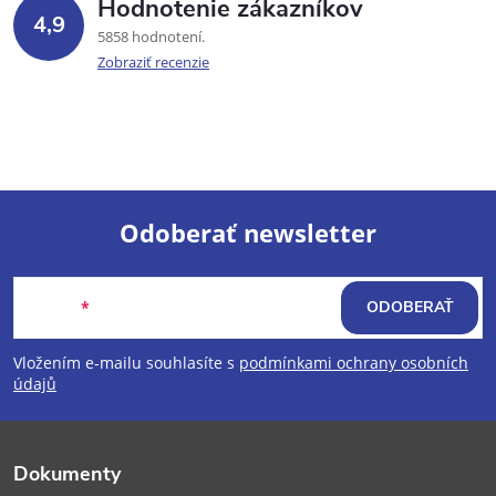
Hodnotenie zákazníkov
4,9
5858 hodnotení
Zobraziť recenzie
Odoberať newsletter
Z
Email
ODOBERAŤ
á
Vložením e-mailu souhlasíte s
podmínkami ochrany osobních
p
údajů
ä
Dokumenty