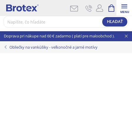
Prejsť
NÁKUPNÝ
KOŠÍK
na
obsah
HĽADAŤ
Doprava pri nákupe nad 60 € zadarmo ( platí pre maloobchod ).
Obliečky na vankúšiky - veľkonočné a jarné motívy