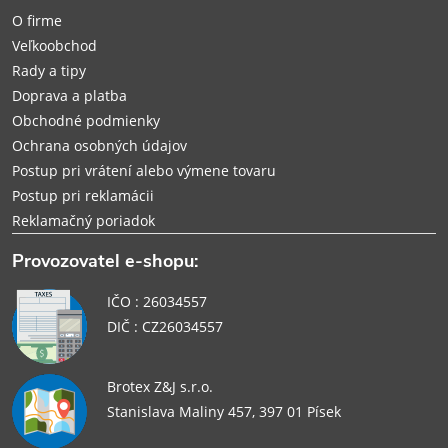
t
O firme
i
Veľkoobchod
Rady a tipy
e
Doprava a platba
Obchodné podmienky
Ochrana osobných údajov
Postup pri vrátení alebo výmene tovaru
Postup pri reklamácii
Reklamačný poriadok
Provozovatel e-shopu:
IČO : 26034557
DIČ : CZ26034557
Brotex Z&J s.r.o.
Stanislava Maliny 457, 397 01 Písek