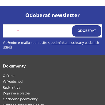
Odoberať newsletter
Z
Email
ODOBERAŤ
á
Vložením e-mailu souhlasíte s
podmínkami ochrany osobních
p
údajů
ä
Dokumenty
t
O firme
i
Veľkoobchod
Rady a tipy
e
Doprava a platba
Obchodné podmienky
Ochrana osobných údajov