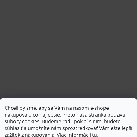
Chceli by sme, aby sa Vám na našom e-shope
Sledovať na Instagrame
nakupovalo čo najlepšie. Preto naša stránka používa
súbory cookies. Budeme radi, pokiaľ s nimi budete
súhlasiť a umožníte nám sprostredkovať Vám ešte lepší
PlatimPak
zážitok z nakupovania. Viac informácií
tu
.